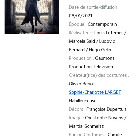
Date de sortie/diffusion :
08/01/2021
Époque :
Contemporain
Réalisateur :
Louis Leterrier /
Marcela Said / Ludovic
Bernard / Hugo Gelin
Production :
Gaumont
Production Television
Créateur(rice) des costumes :
Olivier Beriot
Sophie-Charlotte LARGET
:
Habilleur·euse
Décors :
Françoise Dupertuis
Image :
Christophe Nuyens /
Martial Schmeltz
Equipe Costumes :
Camille