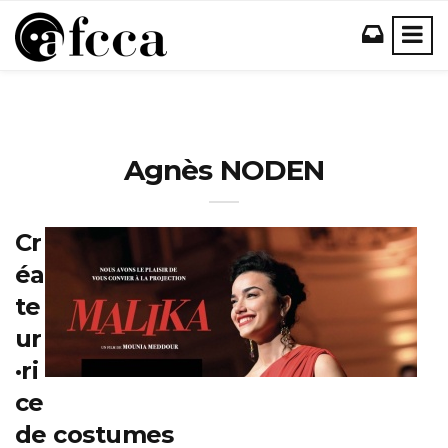
Agnès NODEN
Cr
éa
te
ur
·ri
ce
de costumes