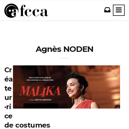
Agnès NODEN
Cr
éa
te
ur
·ri
ce
de costumes