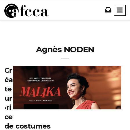
Agnès NODEN
Cr
éa
te
ur
·ri
ce
de costumes