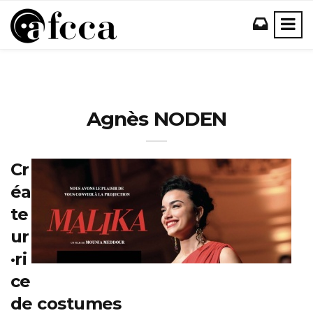
Agnès NODEN
Cr
éa
te
ur
·ri
ce
de costumes