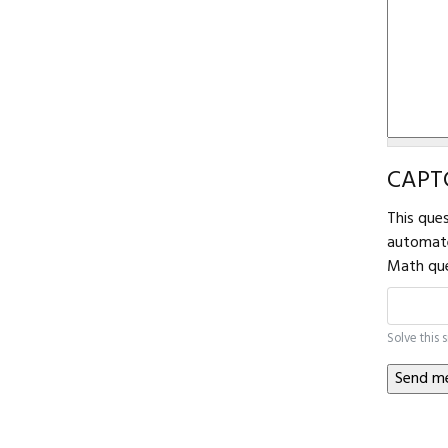
CAPT
This que
automat
Math qu
Solve this 