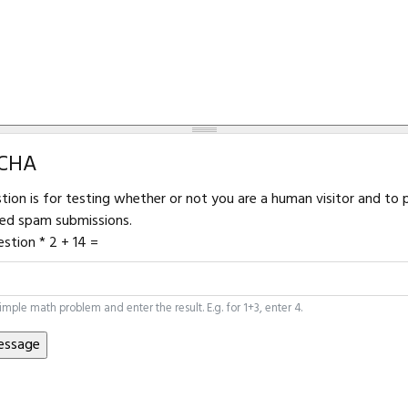
CHA
stion is for testing whether or not you are a human visitor and to 
ed spam submissions.
estion
*
2 + 14 =
simple math problem and enter the result. E.g. for 1+3, enter 4.