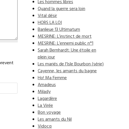
Les hommes libres
Quand la guerre sera loin
Vital désir
HORS LA LOI
Banlieue 13 Ultimatum
MESRINE: L’instinct de mort
MESRINE: L’ennemi public n°1
Sarah Bernhardt: Une étoile en
plein jour
prevent
Les mariés de l'Isle Bourbon (série)
Cayenne, les amants du bagne
Ho! Ma Femme
Amadeus
Milady
Lagardère
La Virée
Bon voyage
Les amants du Nil
Vidocq