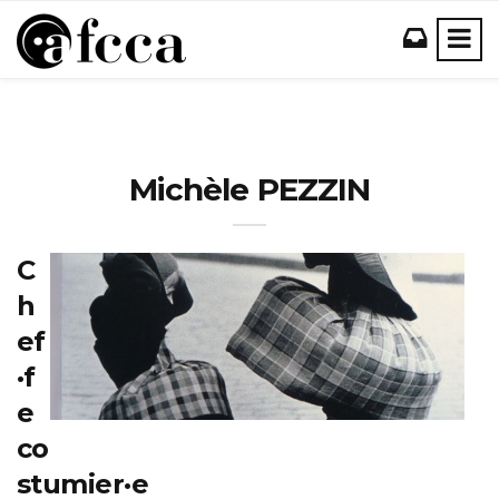
Michèle PEZZIN
C
h
ef
·f
e
co
stumier·e