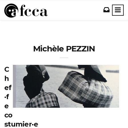
Michèle PEZZIN
C
h
ef
·f
e
co
stumier·e