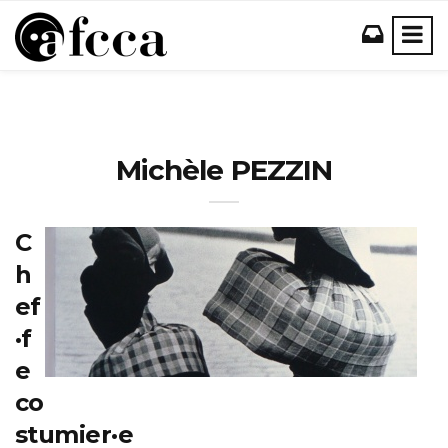
Michèle PEZZIN
C
h
ef
·f
e
co
stumier·e