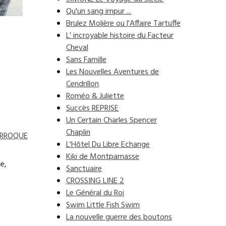
Qu'un sang impur ...
Brulez Molière ou l'Affaire Tartuffe
L’ incroyable histoire du Facteur
Cheval
Sans Famille
Les Nouvelles Aventures de
Cendrillon
Roméo & Juliette
Succès REPRISE
Un Certain Charles Spencer
Chaplin
LARROQUE
L'Hôtel Du Libre Echange
Kiki de Montparnasse
e,
Sanctuaire
CROSSING LINE 2
Le Général du Roi
Swim Little Fish Swim
La nouvelle guerre des boutons