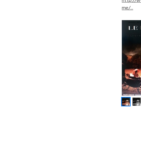
http://
me/...