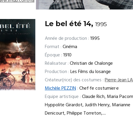
www.imdb.com/na
Le bel été 14,
1995
Année de production :
1995
Format :
Cinéma
Époque :
1910
Réalisateur :
Christian de Chalonge
Production :
Les Films du losange
Créateur(rice) des costumes :
Pierre-Jean 
Michèle PEZZIN
:
Chef·fe costumier·e
Equipe artistique :
Claude Rich, Maria Pacom
Hyppolite Girardot, Judith Henry, Marianne
Denicourt, Philippe Torreton,....