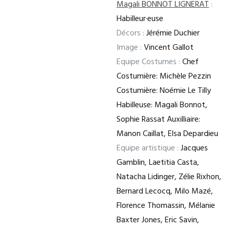
Magali BONNOT LIGNERAT
:
Habilleur·euse
Décors :
Jérémie Duchier
Image :
Vincent Gallot
Equipe Costumes :
Chef
Costumière: Michèle Pezzin
Costumière: Noémie Le Tilly
Habilleuse: Magali Bonnot,
Sophie Rassat Auxilliaire:
Manon Caillat, Elsa Depardieu
Equipe artistique :
Jacques
Gamblin, Laetitia Casta,
Natacha Lidinger, Zélie Rixhon,
Bernard Lecocq, Milo Mazé,
Florence Thomassin, Mélanie
Baxter Jones, Eric Savin,