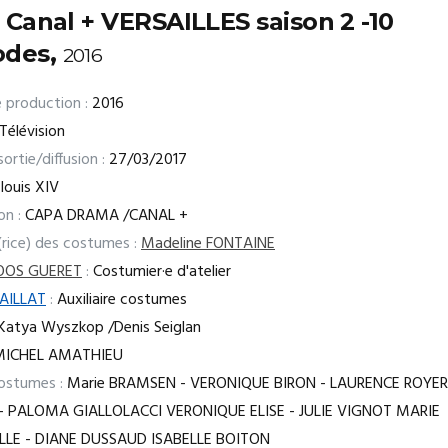
e Canal + VERSAILLES saison 2 -10
odes,
2016
 production :
2016
Télévision
ortie/diffusion :
27/03/2017
louis XIV
on :
CAPA DRAMA /CANAL +
(rice) des costumes :
Madeline FONTAINE
IOOS GUERET
:
Costumier·e d'atelier
AILLAT
:
Auxiliaire costumes
Katya Wyszkop /Denis Seiglan
ICHEL AMATHIEU
ostumes :
Marie BRAMSEN - VERONIQUE BIRON - LAURENCE ROYER
- PALOMA GIALLOLACCI VERONIQUE ELISE - JULIE VIGNOT MARIE
LLE - DIANE DUSSAUD ISABELLE BOITON