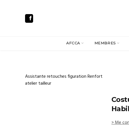
AFCCA
MEMBRES
Assistante retouches figuration Renfort
atelier tailleur
Cost
Habi
> Me con