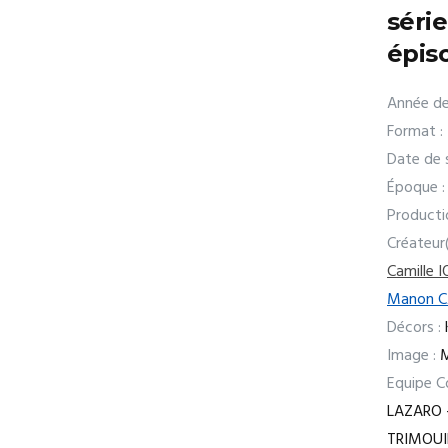
séri
épis
Année de
Format :
Date de s
Époque :
Producti
Créateur
Camille 
Manon C
Décors :
Image :
M
Equipe C
LAZARO 
TRIMOUI