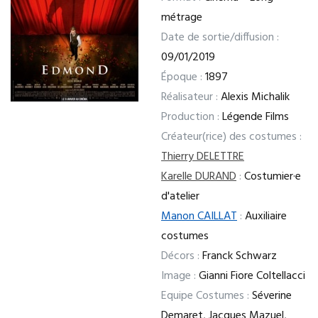
métrage
Date de sortie/diffusion :
09/01/2019
Époque :
1897
Réalisateur :
Alexis Michalik
Production :
Légende Films
Créateur(rice) des costumes :
Thierry DELETTRE
Karelle DURAND
:
Costumier·e
d'atelier
Manon CAILLAT
:
Auxiliaire
costumes
Décors :
Franck Schwarz
Image :
Gianni Fiore Coltellacci
Equipe Costumes :
Séverine
Demaret, Jacques Mazuel,