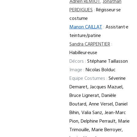
Adrien REMIOT
,
Jonathan
PERDIGUES
:
Régisseur·se
costume
Manon CAILLAT
:
Assistant·e
teinture/patine
Sandra CARPENTIER
:
Habilleur·euse
Décors :
Stéphane Taillasson
Image :
Nicolas Bolduc
Equipe Costumes :
Séverine
Demaret, Jacques Mazuel,
Bruce Lignerat, Danièle
Boutard, Anne Versel, Daniel
Bihin, Valia Sanz, Jean-Marc
Pion, Delphine Perrault, Marie
Trimouille, Marie Berroyer,