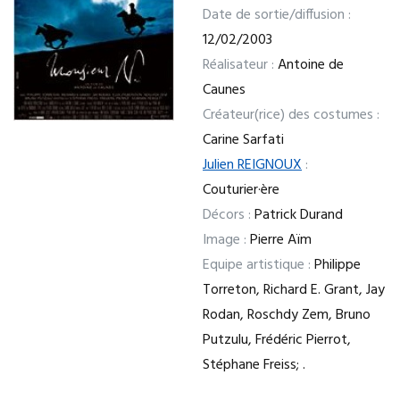
Date de sortie/diffusion :
12/02/2003
Réalisateur :
Antoine de
Caunes
Créateur(rice) des costumes :
Carine Sarfati
Julien REIGNOUX
:
Couturier·ère
Décors :
Patrick Durand
Image :
Pierre Aïm
Equipe artistique :
Philippe
Torreton, Richard E. Grant, Jay
Rodan, Roschdy Zem, Bruno
Putzulu, Frédéric Pierrot,
Stéphane Freiss; .