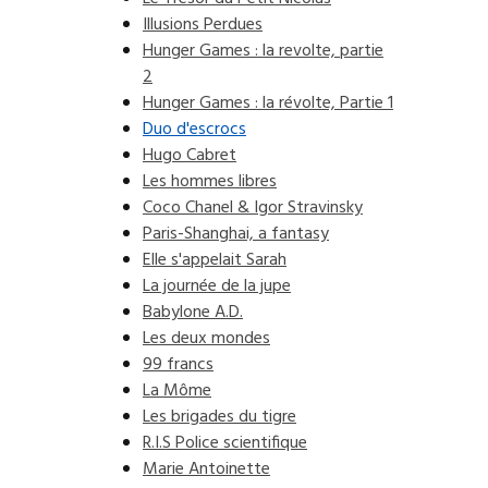
Illusions Perdues
Hunger Games : la revolte, partie
2
Hunger Games : la révolte, Partie 1
Duo d'escrocs
Hugo Cabret
Les hommes libres
Coco Chanel & Igor Stravinsky
Paris-Shanghai, a fantasy
Elle s'appelait Sarah
La journée de la jupe
Babylone A.D.
Les deux mondes
99 francs
La Môme
Les brigades du tigre
R.I.S Police scientifique
Marie Antoinette