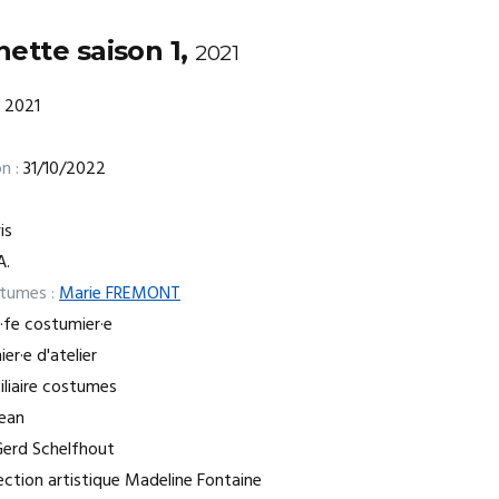
nette saison 1,
2021
2021
n :
31/10/2022
is
A.
stumes :
Marie FREMONT
·fe costumier·e
r·e d'atelier
liaire costumes
lean
Gerd Schelfhout
ection artistique Madeline Fontaine