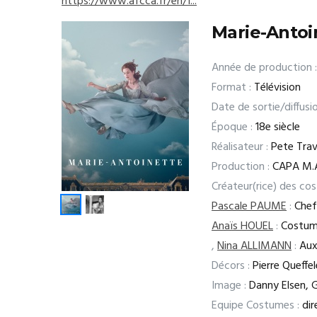
https://www.afcca.fr/en/1...
Marie-Antoi
Année de production :
Format :
Télévision
Date de sortie/diffusio
Époque :
18e siècle
Réalisateur :
Pete Trav
Production :
CAPA M.
Créateur(rice) des co
Pascale PAUME
:
Chef
Anaïs HOUEL
:
Costumie
,
Nina ALLIMANN
:
Auxi
Décors :
Pierre Queffe
Image :
Danny Elsen, 
Equipe Costumes :
dir