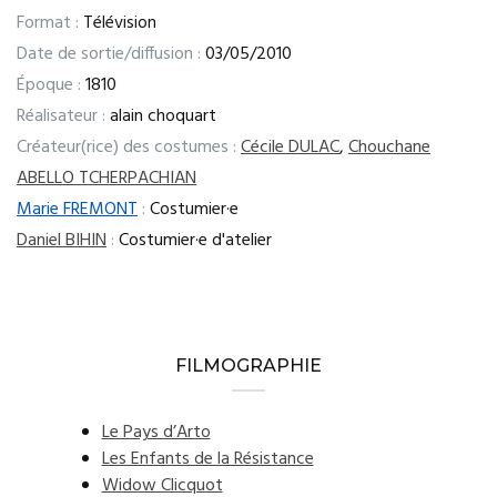
Format :
Télévision
Date de sortie/diffusion :
03/05/2010
Époque :
1810
Réalisateur :
alain choquart
Créateur(rice) des costumes :
Cécile DULAC
,
Chouchane
ABELLO TCHERPACHIAN
Marie FREMONT
:
Costumier·e
Daniel BIHIN
:
Costumier·e d'atelier
FILMOGRAPHIE
Le Pays d’Arto
Les Enfants de la Résistance
Widow Clicquot