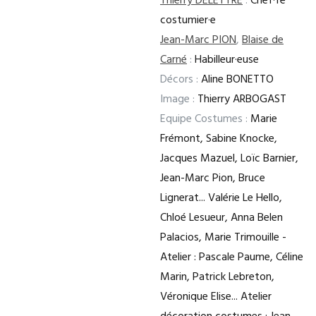
Thierry DELETTRE
:
Chef·fe
costumier·e
Jean-Marc PION
,
Blaise de
Carné
:
Habilleur·euse
Décors :
Aline BONETTO
Image :
Thierry ARBOGAST
Equipe Costumes :
Marie
Frémont, Sabine Knocke,
Jacques Mazuel, Loïc Barnier,
Jean-Marc Pion, Bruce
Lignerat... Valérie Le Hello,
Chloé Lesueur, Anna Belen
Palacios, Marie Trimouille -
Atelier : Pascale Paume, Céline
Marin, Patrick Lebreton,
Véronique Elise... Atelier