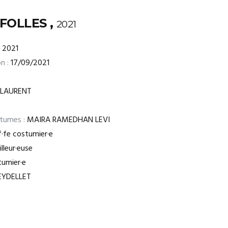
 FOLLES ,
2021
2021
n :
17/09/2021
 LAURENT
stumes :
MAIRA RAMEDHAN LEVI
·fe costumier·e
lleur·euse
umier·e
EYDELLET