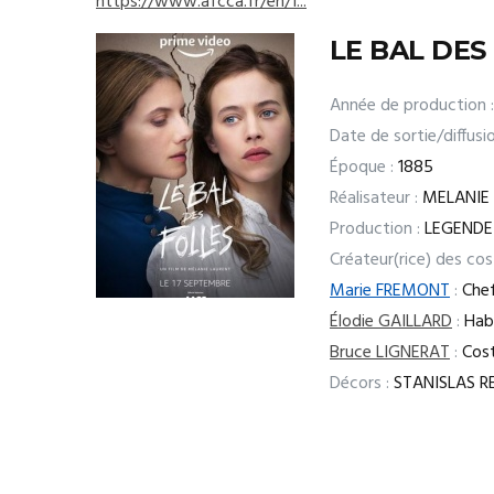
https://www.afcca.fr/en/1...
LE BAL DES
Année de production :
Date de sortie/diffusio
Époque :
1885
Réalisateur :
MELANIE
Production :
LEGENDE
Créateur(rice) des co
Marie FREMONT
:
Chef
Élodie GAILLARD
:
Habi
Bruce LIGNERAT
:
Cost
Décors :
STANISLAS R