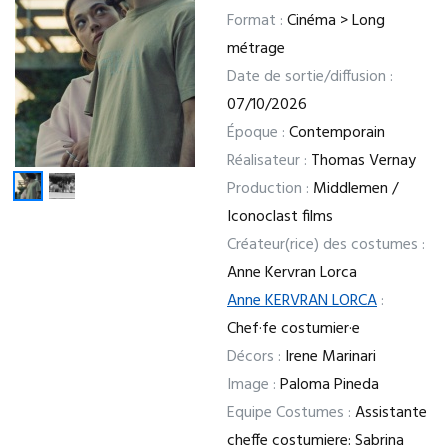
Format :
Cinéma > Long
métrage
Date de sortie/diffusion :
07/10/2026
Époque :
Contemporain
Réalisateur :
Thomas Vernay
Production :
Middlemen /
Iconoclast films
Créateur(rice) des costumes :
Anne Kervran Lorca
Anne KERVRAN LORCA
:
Chef·fe costumier·e
Décors :
Irene Marinari
Image :
Paloma Pineda
Equipe Costumes :
Assistante
cheffe costumiere: Sabrina