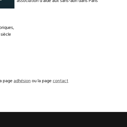
association d'aide aux sans-abri dans Paris
oriques,
siècle
la page
adhésion
ou la page
contact