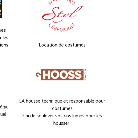
ues
 les
ions
Location de costumes
LA housse technique et responsable pour
régie
costumes
uel
Fini de soulever vos costumes pour les
housser !