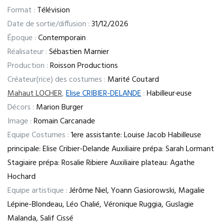
Format :
Télévision
Date de sortie/diffusion :
31/12/2026
Époque :
Contemporain
Réalisateur :
Sébastien Marnier
Production :
Roisson Productions
Créateur(rice) des costumes :
Marité Coutard
Mahaut LOCHER
,
Elise CRIBIER-DELANDE
:
Habilleur·euse
Décors :
Marion Burger
Image :
Romain Carcanade
Equipe Costumes :
1ere assistante: Louise Jacob Habilleuse
principale: Elise Cribier-Delande Auxiliaire prépa: Sarah Lormant
Stagiaire prépa: Rosalie Ribiere Auxiliaire plateau: Agathe
Hochard
Equipe artistique :
Jérôme Niel, Yoann Gasiorowski, Magalie
Lépine-Blondeau, Léo Chalié, Véronique Ruggia, Guslagie
Malanda, Salif Cissé