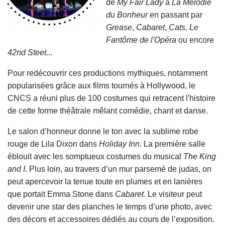
de
My Fair Lady
à
La Mélodie
du Bonheur
en passant par
Grease
,
Cabaret
,
Cats, Le
Fantôme de l'Opéra
ou encore
42nd Steet
...
Pour redécouvrir ces productions mythiques, notamment
popularisées grâce aux films tournés à Hollywood, le
CNCS a réuni plus de 100 costumes qui retracent l'histoire
de cette forme théâtrale mêlant comédie, chant et danse.
Le salon d’honneur donne le ton avec la sublime robe
rouge de Lila Dixon dans
Holiday Inn
. La première salle
éblouit avec les somptueux costumes du musical
The King
and I
. Plus loin, au travers d’un mur parsemé de judas, on
peut apercevoir la tenue toute en plumes et en lanières
que portait Emma Stone dans
Cabaret
. Le visiteur peut
devenir une star des planches le temps d’une photo, avec
des décors et accessoires dédiés au cours de l’exposition.