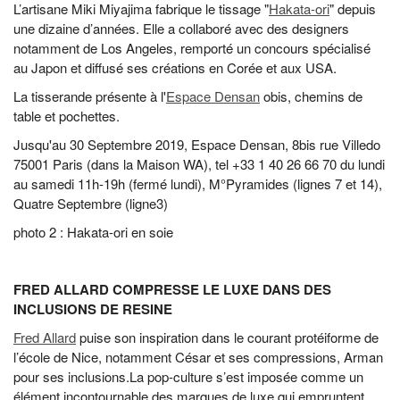
L’artisane Miki Miyajima fabrique le tissage "
Hakata-ori
" depuis
une dizaine d’années. Elle a collaboré avec des designers
notamment de Los Angeles, remporté un concours spécialisé
au Japon et diffusé ses créations en Corée et aux USA.
La tisserande présente à l'
Espace Densan
obis, chemins de
table et pochettes.
Jusqu'au 30 Septembre 2019, Espace Densan, 8bis rue Villedo
75001 Paris (dans la Maison WA), tel +33 1 40 26 66 70 du lundi
au samedi 11h-19h (fermé lundi), M°Pyramides (lignes 7 et 14),
Quatre Septembre (ligne3)
​photo 2 : Hakata-ori en soie
FRED ALLARD COMPRESSE LE LUXE DANS DES
INCLUSIONS DE RESINE
Fred Allard
puise son inspiration dans le courant protéiforme de
l’école de Nice, notamment César et ses compressions, Arman
pour ses inclusions.
La pop-culture s’est imposée comme un
élément incontournable des marques de luxe qui empruntent