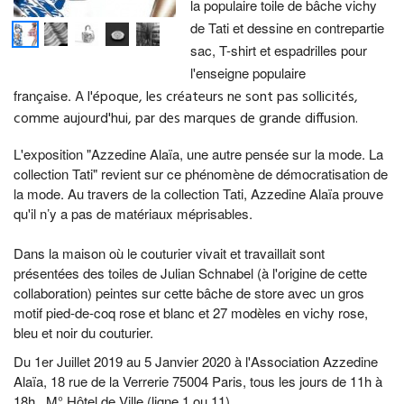
la populaire toile de bâche vichy
de Tati et dessine en contrepartie
sac, T-shirt et espadrilles pour
l'enseigne populaire
française.
A
l'époque
, les créateurs ne sont pas sollicités,
comme aujourd'hui, par des marques de grande diffusion.
L'exposition "Azzedine Alaïa, une autre pensée sur la mode. La
collection Tati"
revient sur ce phénomène de démocratisation de
la mode. Au travers de la collection Tati,
Azzedine Alaïa
prouve
qu'il n’y a pas de matériaux méprisables.
Dans
la maison où le couturier vivait et travaillait sont
présentées
des toiles de Julian Schnabel (à l'origine de cette
collaboration) peintes sur cette bâche de store avec un gros
motif pied-de-coq rose et blanc et 27 modèles en vichy rose,
bleu et noir du couturier.
Du 1er Juillet 2019 au 5 Janvier 2020 à l'Association Azzedine
Alaïa, 18 rue de la Verrerie 75004 Paris, tous les jours de 11h à
18h, M° Hôtel de Ville (ligne 1 ou 11)