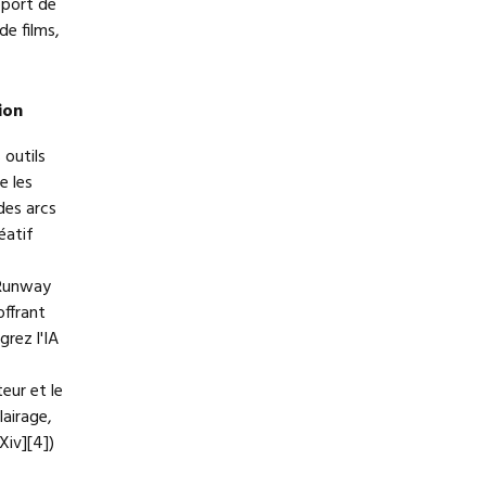
pport de
 de films,
ion
s outils
e les
des arcs
éatif
 Runway
offrant
grez l'IA
teur et le
airage,
Xiv][4])