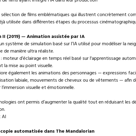
de films ayant intégré l’IA dans leur production
e sélection de films emblématiques qui illustrent concrètement c
déjà utilisée dans différentes étapes du processus cinématographiq
n II (2019) — Animation assistée par IA
n système de simulation basé sur l’IA utilisé pour modéliser la neig
ce de manière ultra réaliste.
 : moteur d’éclairage en temps réel basé sur l'apprentissage autom
t la mise au point visuelle.
liore également les animations des personnages — expressions faci
isation labiale, mouvements de cheveux ou de vêtements — afin d
 l’immersion visuelle et émotionnelle.
ologies ont permis d’augmenter la qualité tout en réduisant les dé
on.
 AI
scopie automatisée dans The Mandalorian