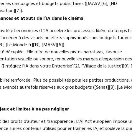
ser les campagnes et budgets publicitaires ([MASV][6], [HD
sation][7]).
ances et atouts de l’IA dans le cinéma
ivité et économies : L’IA accélère les processus, libère du temps h
’accéder à des visuels ou effets sophistiqués sans budgets farami
8], [Le Monde.fr][13], [MASV][6]).
ité décuplée : Elle offre de nouvelles pistes narrativas, favorise
entation visuelle ou sonore, renouvelle les marges d’expression de
 ([Intégrez l'IA dans votre Entreprise][2], [Village de la Justice][9], 
bilité renforcée : Plus de possibilités pour les petites productions,
ls avancés autrefois réservés aux gros budgets ([Sénat][8], [Le Mo
jeux et limites à ne pas négliger
t des droits d’auteur et transparence : L’AI Act européen impose u
nce sur les contenus utilisés pour entraîner les IA, et soulève la q