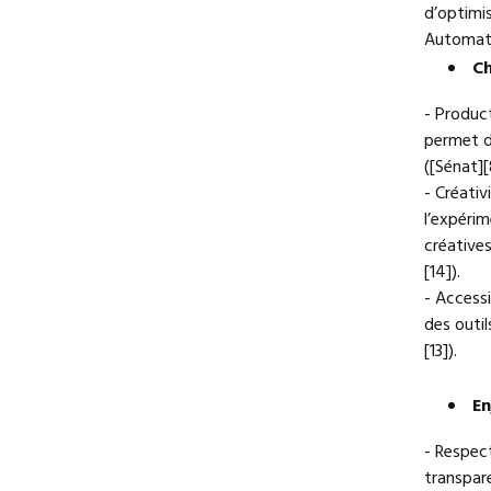
d’optimi
Automati
Ch
- Product
permet d
([Sénat][
- Créativ
l’expérim
créatives
[14]).
- Accessi
des outi
[13]).
En
- Respec
transpare