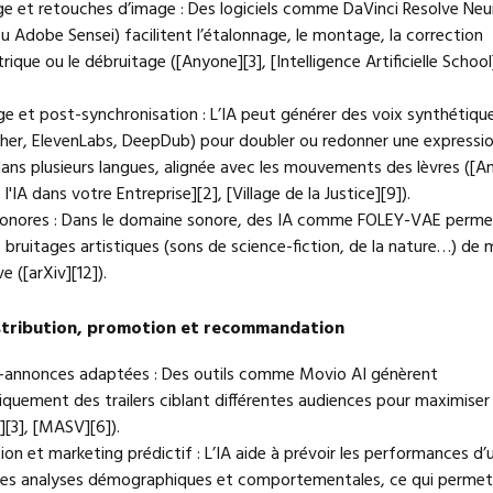
e et retouches d’image : Des logiciels comme DaVinci Resolve Neu
u Adobe Sensei) facilitent l’étalonnage, le montage, la correction
rique ou le débruitage ([Anyone][3], [Intelligence Artificielle School]
ge et post-synchronisation : L’IA peut générer des voix synthétiqu
her, ElevenLabs, DeepDub) pour doubler ou redonner une expressi
dans plusieurs langues, alignée avec les mouvements des lèvres ([A
 l'IA dans votre Entreprise][2], [Village de la Justice][9]).
 sonores : Dans le domaine sonore, des IA comme FOLEY-VAE perm
 bruitages artistiques (sons de science-fiction, de la nature…) de 
e ([arXiv][12]).
stribution, promotion et recommandation
-annonces adaptées : Des outils comme Movio AI génèrent
quement des trailers ciblant différentes audiences pour maximiser 
][3], [MASV][6]).
on et marketing prédictif : L’IA aide à prévoir les performances d’u
des analyses démographiques et comportementales, ce qui permet