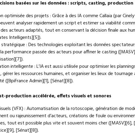
cisions basées sur les données : scripts, casting, production
on optimisée des projets : Grâce à des IA comme Callaia (par Cinelyt
peuvent analyser rapidement un script et estimer sa viabilité comm
 des acteurs adaptés, tout en conservant la décision finale aux hu
es Intelligents][5]).
g stratégique : Des technologies exploitant les données spectateur
 la performance passée des acteurs pour affiner le casting ([MASV]
sation][7]).
cation intelligente : L’IA est aussi utilisée pour optimiser les planning
 gérer les ressources humaines, et organiser les lieux de tournage 
ité ([BpiFrance Admin][1], [Sénat][8]).
st-production accélérée, effets visuels et sonores
visuels (VFX) : Automatisation de la rotoscopie, génération de mod
sement ou rajeunissement d’acteurs, créations de foule ou environn
s, tout est possible plus vite et souvent moins cher ([MASV][6], [
tice][9], [Sénat][8]).