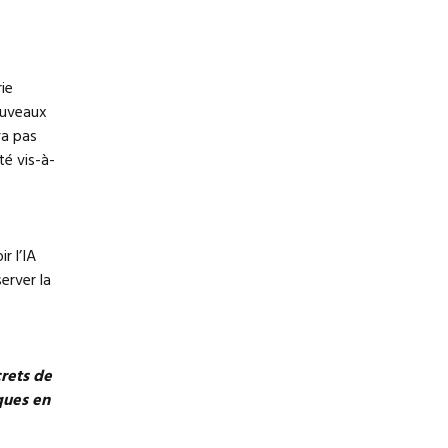
ie
nouveaux
va pas
té vis-à-
r l’IA
erver la
rets de
iques en