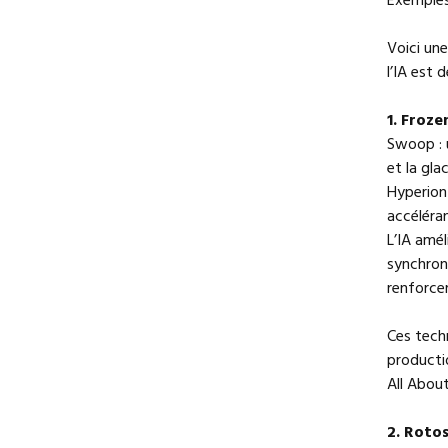
Exemples 
Voici un
l’IA est 
1. Froze
Swoop : u
et la gla
Hyperion
accéléran
L’IA amé
synchron
renforcer
Ces techn
producti
All About
2. Roto