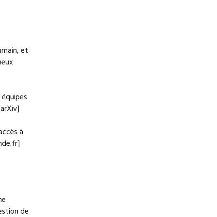
umain, et
neux
s équipes
[arXiv]
 accès à
nde.fr]
ne
uestion de