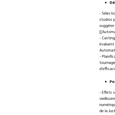
Dé
- Sélecti
studios 
suggérer
([Automat
- Castin
évaluent
Automati
- Planifi
tournage,
d’efficac
Po
- Effets 
vieillis
numérique
de la Jus