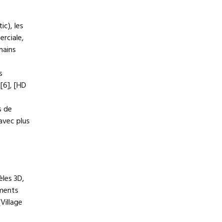
ic), les
erciale,
mains
s
[6], [HD
s de
avec plus
èles 3D,
ements
Village