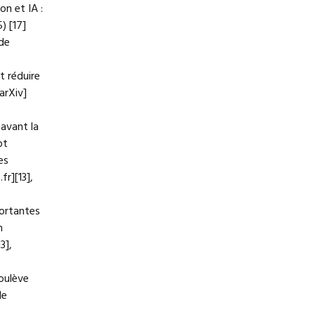
on et IA :
) [17]
 de
t réduire
arXiv]
 avant la
pt
es
fr][13],
portantes
n
3],
soulève
de