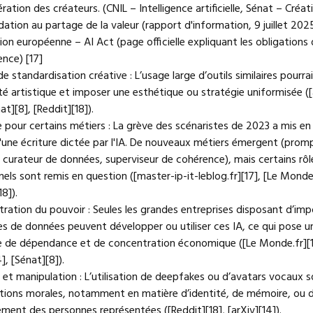
ration des créateurs. (CNIL – Intelligence artificielle, Sénat – Créati
dation au partage de la valeur (rapport d'information, 9 juillet 2025
on européenne – AI Act (page officielle expliquant les obligations
nce) [17]
de standardisation créative : L’usage large d’outils similaires pourrai
ité artistique et imposer une esthétique ou stratégie uniformisée ([
at][8], [Reddit][18]).
 pour certains métiers : La grève des scénaristes de 2023 a mis en
d'une écriture dictée par l'IA. De nouveaux métiers émergent (prom
 curateur de données, superviseur de cohérence), mais certains rôl
nels sont remis en question ([master-ip-it-leblog.fr][17], [Le Monde.
18]).
tration du pouvoir : Seules les grandes entreprises disposant d’im
es de données peuvent développer ou utiliser ces IA, ce qui pose u
 de dépendance et de concentration économique ([Le Monde.fr][1
4], [Sénat][8]).
 et manipulation : L’utilisation de deepfakes ou d’avatars vocaux 
tions morales, notamment en matière d’identité, de mémoire, ou 
ment des personnes représentées ([Reddit][18], [arXiv][14]).