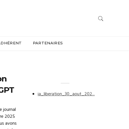
ADHÉRENT
PARTENAIRES
on
tGPT
ia_liberation_30_aout_202...
e journal
bre 2025
ous avons