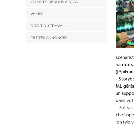
COMPTE-RENDUS AFCCA
VHMSS
DROIT DU TRAVAIL
PETITES ANNONCES
scénarist
narratifs
([BpiFran
-
Storybo
ML génèr
un suppor
dans votr
- Pré-vis
chef opé
le style 