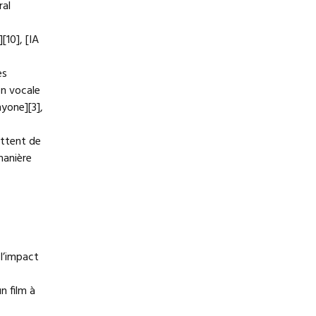
ral
[10], [IA
es
on vocale
nyone][3],
ettent de
manière
l’impact
n film à