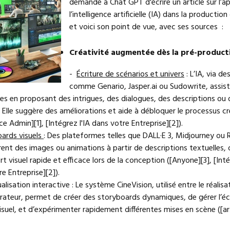
demandé à Chat GPT d'écrire un article sur l’a
l’intelligence artificielle (IA) dans la production
et voici son point de vue, avec ses sources :
Créativité augmentée dès la pré-product
-
Écriture de scénarios et univers
: L’IA, via de
comme Genario, Jasper.ai ou Sudowrite, assist
es en proposant des intrigues, des dialogues, des descriptions ou 
. Elle suggère des améliorations et aide à débloquer le processus cr
ce Admin][1], [Intégrez l'IA dans votre Entreprise][2]).
ards visuels
: Des plateformes telles que DALL·E 3, Midjourney ou
ent des images ou animations à partir de descriptions textuelles, 
t visuel rapide et efficace lors de la conception ([Anyone][3], [Inté
e Entreprise][2]).
ualisation interactive : Le système CineVision, utilisé entre le réalisa
rateur, permet de créer des storyboards dynamiques, de gérer l’écl
visuel, et d’expérimenter rapidement différentes mises en scène ([ar