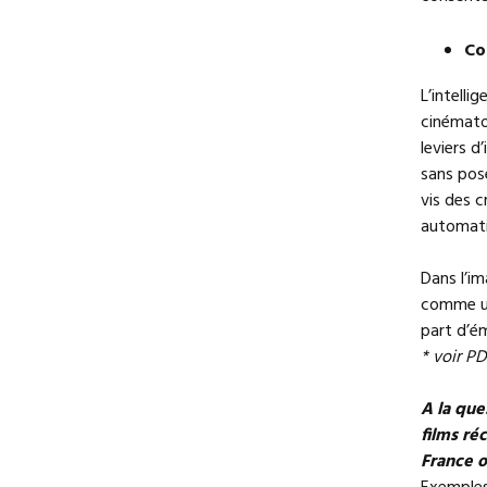
Co
L’intelli
cinématog
leviers d
sans pose
vis des c
automati
Dans l’im
comme un
part d’ém
* voir P
A la que
films ré
France o