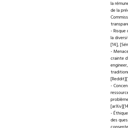
la rémuné
de la pré
Commissi
transpare
- Risque 
la divers
[14], [Sén
- Menace
crainte 
engineer,
tradition
[Reddit][
- Concen
ressourc
problème
[arXiv][1
- Éthique
des ques
consente