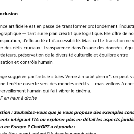
nclusion
gence artificielle est en passe de transformer profondément l’industr
raphique — tant sur le plan créatif que logistique. Elle offre de 
’inspiration, d’efficacité et d’accessibilité. Mais cette transition ne 
r des défis cruciaux : transparence dans l’usage des données, équi
réateurs, préservation de la diversité culturelle et équilibre entre
sation et contrôle humain.
age suggérée par l'article « Jules Verne à moitié plein »*, on peut voi
e fenêtre ouverte vers des mondes inédits — mais veillons à cons
erveillement humain qui fait vibrer le cinéma.
DF
en haut à droite
stion : Souhaitez-vous que je vous propose des exemples conc
cents intégrant l’IA ou explorer plus en détail les aspects jurid
u en Europe ? ChatGPT a répondu :