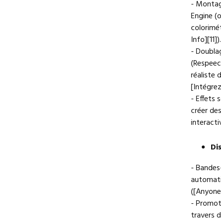
- Montag
Engine (o
colorimét
Info][11]).
- Doubla
(Respeec
réaliste 
[Intégrez
- Effets
créer des
interactiv
Di
- Bandes
automati
([Anyone
- Promoti
travers 