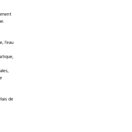
omment
ue.
e, l’eau
atique,
ales,
e
lais de