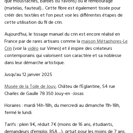
que moustaches, barbes ou favoris) ou le rembourage
(matelas, fauteuil)... Cette fibre est également tissée pour
créér des textiles et l'on peut voir les différentes étapes de
cette utilisation du fil de crin.
Aujourd'hui, le tissage manuel du crin est encore réalisé en
France par de rares artisans comme la
maison Métaphores-Le
Crin
(voir la
vidéo
sur Vimeo) et il inspire des créateurs
contemporains qui valorisent son caractère et sa noblesse
dans leur démarche artistique.
Jusqu'au 12 janvier 2025
Musée de la Toile de Jouy
, Châteu de l'Eglantine, 54 rue
Charles de Gaulle 78 350 Jouy-en -Josas
Horaires : mardi 14h-18h, du mercredi au dimanche 11h-18h,
fermé le lundi.
Tarifs : plein 9€, réduit 7€ (moins de 16 ans, étudiants,
demandeurs d'emploi, RSA ...), grtuit pour les moins de 7 ans.