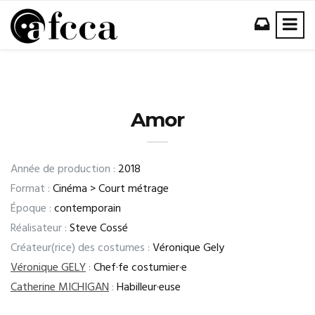
Amor
Année de production :
2018
Format :
Cinéma > Court métrage
Époque :
contemporain
Réalisateur :
Steve Cossé
Créateur(rice) des costumes :
Véronique Gely
Véronique GELY
:
Chef·fe costumier·e
Catherine MICHIGAN
:
Habilleur·euse