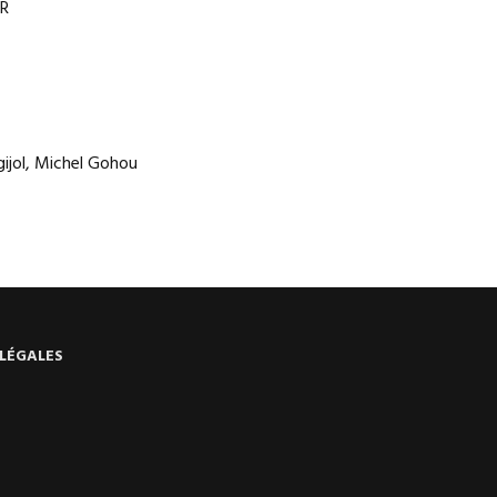
R
ijol, Michel Gohou
LÉGALES