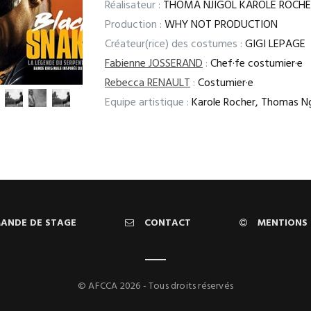
Réalisateur :
THOMA NJIGOL KAROLE ROCHE
Production :
WHY NOT PRODUCTION
Créateur(rice) des costumes :
GIGI LEPAGE
Fabienne JOSSERAND
:
Chef·fe costumier·e
Rebecca RENAULT
:
Costumier·e
Equipe artistique :
Karole Rocher, Thomas Ng
ANDE DE STAGE
CONTACT
MENTIONS 
© AFCCA 2026 - Tous droits réservés