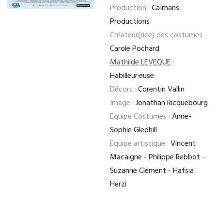
Production :
Caïmans
Productions
Créateur(rice) des costumes :
Carole Pochard
Mathilde LEVEQUE
:
Habilleur·euse
Décors :
Corentin Vallin
Image :
Jonathan Ricquebourg
Equipe Costumes :
Anne-
Sophie Gledhill
Equipe artistique :
Vincent
Macaigne - Philippe Rebbot -
Suzanne Clément - Hafsia
Herzi