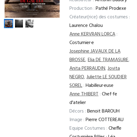
Réalisateur :
Antonin Baudry
Production :
Pathé Prodexe
Créateur(rice) des costumes :
Laurence Chalou
Anne KERVRAN LORCA
:
Costumier·e
Josephine JAVAUX DE LA
BROSSE
,
Elia DE TRAMASURE
,
Anita PERRAUDIN
,
Jovita
NEGRO
,
Juliette LE SOUDIER
SOREL
:
Habilleur·euse
Anne THIBERT
:
Chef·fe
d'atelier
Décors :
Benoit BAROUH
Image :
Pierre COTTEREAU
Equipe Costumes :
Cheffe