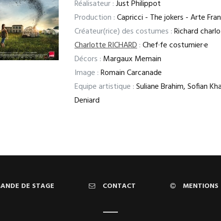
Réalisateur :
Just Philippot
Production :
Capricci - The jokers - Arte F
Créateur(rice) des costumes :
Richard charlo
Charlotte RICHARD
:
Chef·fe costumier·e
Décors :
Margaux Memain
Image :
Romain Carcanade
Equipe artistique :
Suliane Brahim, Sofian K
Deniard
ANDE DE STAGE
CONTACT
MENTIONS 