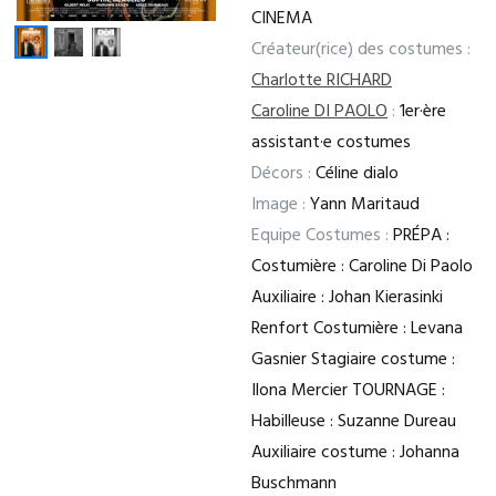
CINEMA
Créateur(rice) des costumes :
Charlotte RICHARD
Caroline DI PAOLO
:
1er·ère
assistant·e costumes
Décors :
Céline dialo
Image :
Yann Maritaud
Equipe Costumes :
PRÉPA :
Costumière : Caroline Di Paolo
Auxiliaire : Johan Kierasinki
Renfort Costumière : Levana
Gasnier Stagiaire costume :
Ilona Mercier TOURNAGE :
Habilleuse : Suzanne Dureau
Auxiliaire costume : Johanna
Buschmann