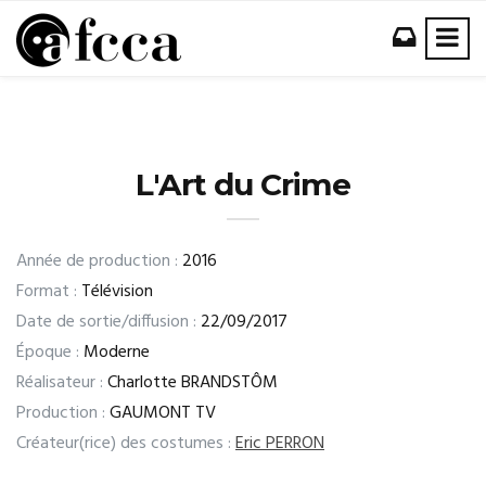
L'Art du Crime
Année de production :
2016
Format :
Télévision
Date de sortie/diffusion :
22/09/2017
Époque :
Moderne
Réalisateur :
Charlotte BRANDSTÔM
Production :
GAUMONT TV
Créateur(rice) des costumes :
Eric PERRON