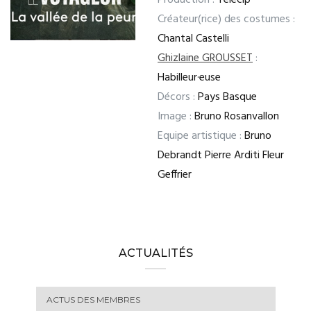
Production :
Telecip
Créateur(rice) des costumes :
Chantal Castelli
Ghizlaine GROUSSET
:
Habilleur·euse
Décors :
Pays Basque
Image :
Bruno Rosanvallon
Equipe artistique :
Bruno
Debrandt Pierre Arditi Fleur
Geffrier
ACTUALITÉS
ACTUS DES MEMBRES