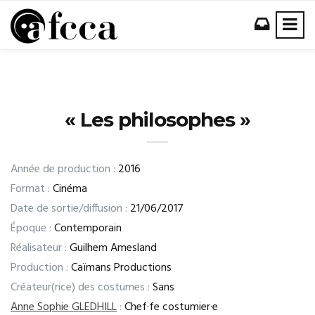
« Les philosophes »
Année de production :
2016
Format :
Cinéma
Date de sortie/diffusion :
21/06/2017
Époque :
Contemporain
Réalisateur :
Guilhem Amesland
Production :
Caïmans Productions
Créateur(rice) des costumes :
Sans
Anne Sophie GLEDHILL
:
Chef·fe costumier·e