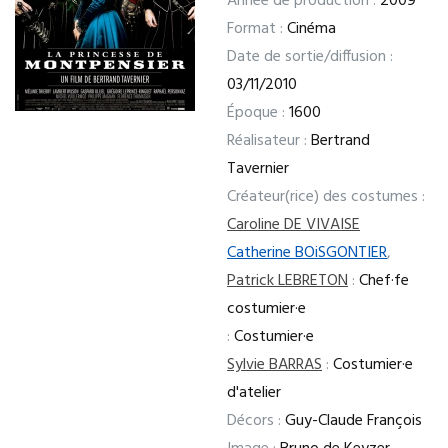
Année de production :
2009
Format :
Cinéma
Date de sortie/diffusion :
03/11/2010
Époque :
1600
Réalisateur :
Bertrand
Tavernier
Créateur(rice) des costumes :
Caroline DE VIVAISE
Catherine BOiSGONTIER
,
Patrick LEBRETON
:
Chef·fe
costumier·e
:
Costumier·e
Sylvie BARRAS
:
Costumier·e
d'atelier
Décors :
Guy-Claude François