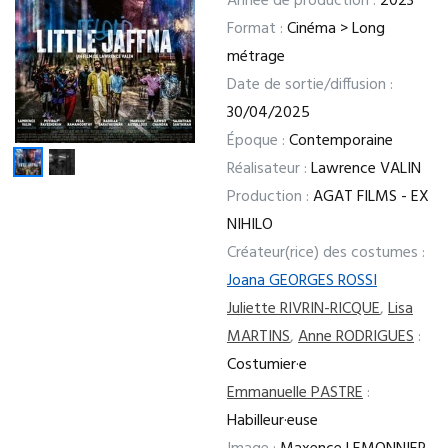
Année de production :
2023
Format :
Cinéma > Long
métrage
Date de sortie/diffusion :
30/04/2025
Époque :
Contemporaine
Réalisateur :
Lawrence VALIN
Production :
AGAT FILMS - EX
NIHILO
Créateur(rice) des costumes :
Joana GEORGES ROSSI
Juliette RIVRIN-RICQUE
,
Lisa
MARTINS
,
Anne RODRIGUES
:
Costumier·e
Emmanuelle PASTRE
:
Habilleur·euse