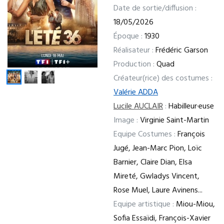
Date de sortie/diffusion :
18/05/2026
Époque :
1930
Réalisateur :
Frédéric Garson
Production :
Quad
Créateur(rice) des costumes :
Valérie ADDA
Lucile AUCLAIR
:
Habilleur·euse
Image :
Virginie Saint-Martin
Equipe Costumes :
François
Jugé, Jean-Marc Pion, Loïc
Barnier, Claire Dian, Elsa
Mireté, Gwladys Vincent,
Rose Muel, Laure Avinens...
Equipe artistique :
Miou-Miou,
Sofia Essaïdi, François-Xavier