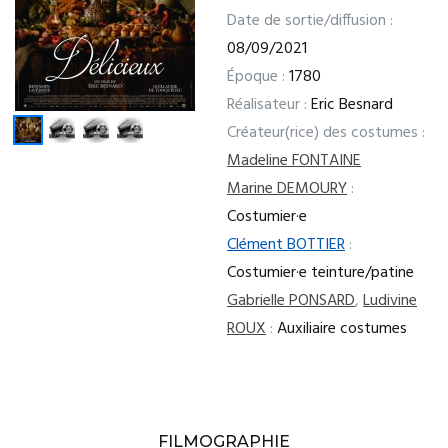
Date de sortie/diffusion :
08/09/2021
Époque :
1780
Réalisateur :
Eric Besnard
Créateur(rice) des costumes :
Madeline FONTAINE
Marine DEMOURY
:
Costumier·e
Clément BOTTIER
:
Costumier·e teinture/patine
Gabrielle PONSARD
,
Ludivine
ROUX
:
Auxiliaire costumes
FILMOGRAPHIE