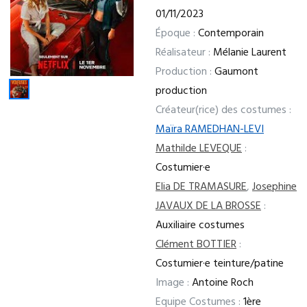
01/11/2023
Époque :
Contemporain
Réalisateur :
Mélanie Laurent
Production :
Gaumont
production
Créateur(rice) des costumes :
Maïra RAMEDHAN-LEVI
Mathilde LEVEQUE
:
Costumier·e
Elia DE TRAMASURE
,
Josephine
JAVAUX DE LA BROSSE
:
Auxiliaire costumes
Clément BOTTIER
:
Costumier·e teinture/patine
Image :
Antoine Roch
Equipe Costumes :
1ère