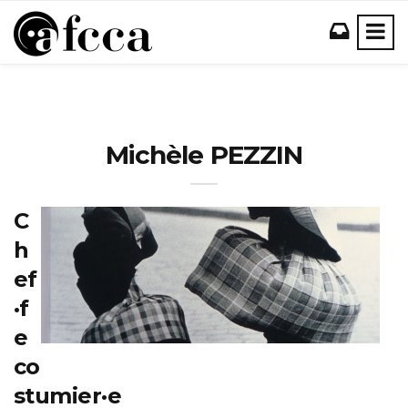
Michèle PEZZIN
C
h
ef
·f
e
co
stumier·e