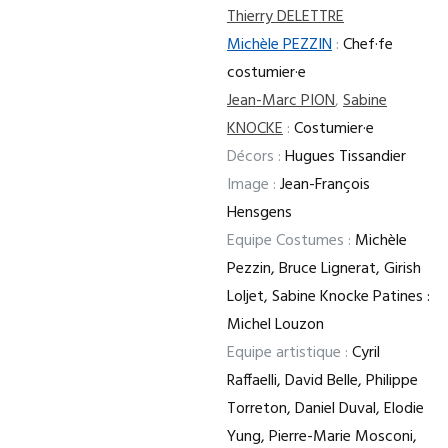
Thierry DELETTRE
Michèle PEZZIN
:
Chef·fe
costumier·e
Jean-Marc PION
,
Sabine
KNOCKE
:
Costumier·e
Décors :
Hugues Tissandier
Image :
Jean-François
Hensgens
Equipe Costumes :
Michèle
Pezzin, Bruce Lignerat, Girish
Loljet, Sabine Knocke Patines :
Michel Louzon
Equipe artistique :
Cyril
Raffaelli, David Belle, Philippe
Torreton, Daniel Duval, Elodie
Yung, Pierre-Marie Mosconi,