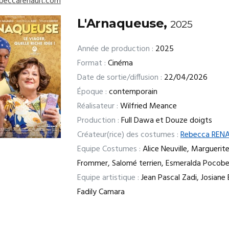
ebeccarenault.com
L'Arnaqueuse,
2025
Année de production :
2025
Format :
Cinéma
Date de sortie/diffusion :
22/04/2026
Époque :
contemporain
Réalisateur :
Wilfried Meance
Production :
Full Dawa et Douze doigts
Créateur(rice) des costumes :
Rebecca REN
Equipe Costumes :
Alice Neuville, Marguerit
Frommer, Salomé terrien, Esmeralda Pocob
Equipe artistique :
Jean Pascal Zadi, Josiane 
Fadily Camara