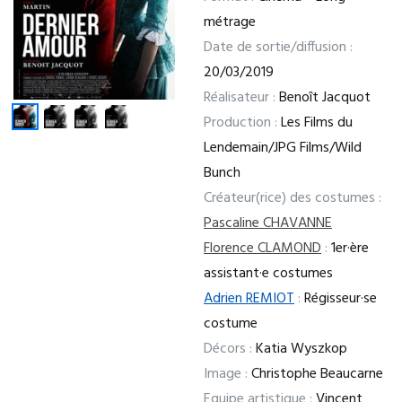
métrage
Date de sortie/diffusion :
20/03/2019
Réalisateur :
Benoît Jacquot
Production :
Les Films du
Lendemain/JPG Films/Wild
Bunch
Créateur(rice) des costumes :
Pascaline CHAVANNE
Florence CLAMOND
:
1er·ère
assistant·e costumes
Adrien REMIOT
:
Régisseur·se
costume
Décors :
Katia Wyszkop
Image :
Christophe Beaucarne
Equipe artistique :
Vincent