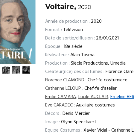
Voltaire,
2020
Année de production :
2020
Format :
Télévision
Date de sortie/diffusion :
26/01/2021
Époque :
18e siècle
Réalisateur :
Alain Tasma
Production :
Siècle Productions, Umedia
Créateur(rice) des costumes :
Florence Cla
Florence CLAMOND
:
Chef·fe costumier·e
Catherine LELOUP
:
Chef·fe d'atelier
Emilie CAMARA
,
Lucile AUCLAIR
,
Emeline B
Eve CARADEC
:
Auxiliaire costumes
Décors :
Denis Mercier
Image :
Glynn Speeckaert
Equipe Costumes :
Xavier Vidal - Catherine L