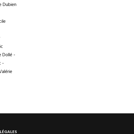
e Dubien
ile
r
ic
 Dollé -
 -
Valérie
LÉGALES