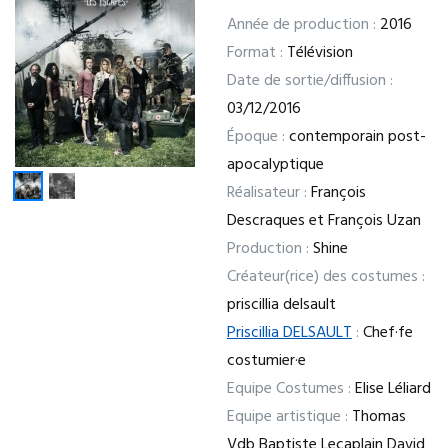
Année de production :
2016
Format :
Télévision
Date de sortie/diffusion :
03/12/2016
Époque :
contemporain post-
apocalyptique
Réalisateur :
François
Descraques et François Uzan
Production :
Shine
Créateur(rice) des costumes :
priscillia delsault
Priscillia DELSAULT
:
Chef·fe
costumier·e
Equipe Costumes :
Elise Léliard
Equipe artistique :
Thomas
Vdb Baptiste Lecaplain David