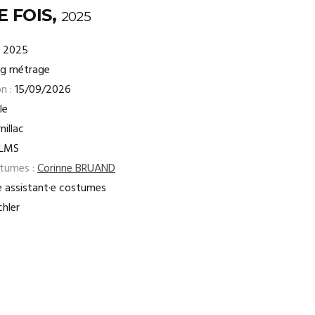
E FOIS,
2025
2025
ng métrage
n :
15/09/2026
le
nillac
ILMS
stumes :
Corinne BRUAND
e assistant·e costumes
chler