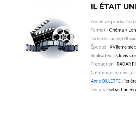
IL ÉTAIT UN
Année de production :
Format :
Cinéma > Lo
Date de sortie/diffusio
Époque :
XVIIème sièc
Réalisateur :
Clovis Cor
Production :
RADAR F
Créateur(rice) des co
Anne BILLETTE
:
1er·èr
Décors :
Sébastian Bir