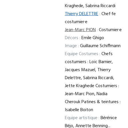
Kraghede, Sabrina Riccardi
Thierry DELETTRE
:
Chef·fe
costumier·e
Jean-Marc PION
:
Costumier·e
Décors :
Emile Ghigo
Image :
Guillaume Schiffmann
Equipe Costumes :
Chefs
costumiers : Loïc Barnier,
Jacques Mazuel, Thierry
Delettre, Sabrina Riccardi,
Jette Kraghede Costumiers :
Jean-Marc Pion, Nadia
Cherouk Patines & teintures :
Isabelle Boiton
Equipe artistique :
Bérénice
Béjo, Annette Benning...