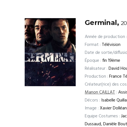
Germinal,
20
Année de production :
Format :
Télévision
Date de sortie/diffusio
Époque :
fin 19ème
Réalisateur :
David Ho
Production :
France Té
Créateur(rice) des co
Manon CAILLAT
:
Assis
Décors :
Isabelle Quill
Image :
Xavier Dolléan
Equipe Costumes :
Jac
Dussaud, Danièle Bouta