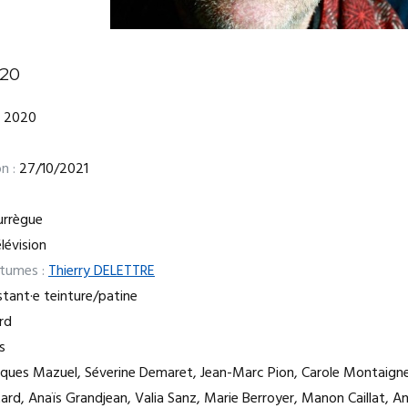
20
2020
n :
27/10/2021
urrègue
lévision
stumes :
Thierry DELETTRE
tant·e teinture/patine
ard
s
ques Mazuel, Séverine Demaret, Jean-Marc Pion, Carole Montaigne
rd, Anaïs Grandjean, Valia Sanz, Marie Berroyer, Manon Caillat, An