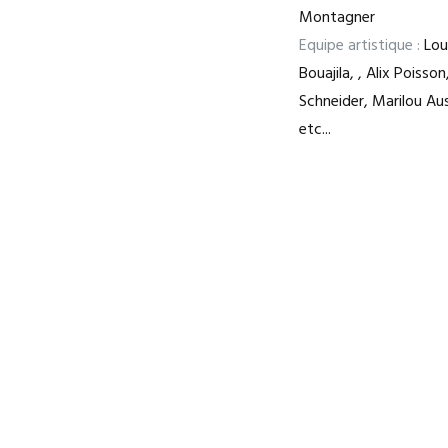
Montagner
Equipe artistique :
Loui
Bouajila, , Alix Poiss
Schneider, Marilou Aus
etc...