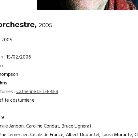
'orchestre,
2005
2005
n :
15/02/2006
in
Thompson
ilms
stumes :
Catherine LETERRIER
f·fe costumier·e
e
re
ille Janbon, Caroline Condat, Bruce Lignerat
rie Lemercier, Cécile de France, Albert Dupontel, Laura Morante, C