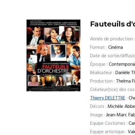
Fauteuils d
Année de production :
Format :
Cinéma
Date de sortie/diffusio
Époque :
Contempora
Réalisateur :
Danièle 
Production :
Thelma F
Créateur(rice) des co
Thierry DELETTRE
:
Che
Décors :
Michèle Abb
Image :
Jean-Marc Fab
Equipe Costumes :
Cam
Equipe artistique :
Valé